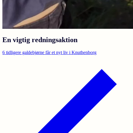
En vigtig redningsaktion
6 tidligere galdebjørne får et nyt liv i Knuthenborg