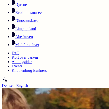
Dyrene
Evolutionsmuseet
Dinosaurskoven
Limpopoland
Abeskoven
Mad for enhver
FAQ
Kort over parken
Åbningstider
Events
Knuthenborg Business
Deutsch
|
English