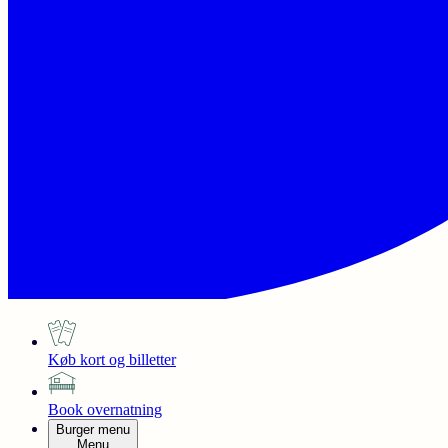
Køb kort og billetter
Book overnatning
Burger menu
Menu