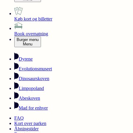
Køb kort og billetter
Book overnatning
Burger menu
Menu
Dyrene
Evolutionsmuseet
Dinosaurskoven
Limpopoland
Abeskoven
Mad for enhver
FAQ
Kort over parken
Åbningstider