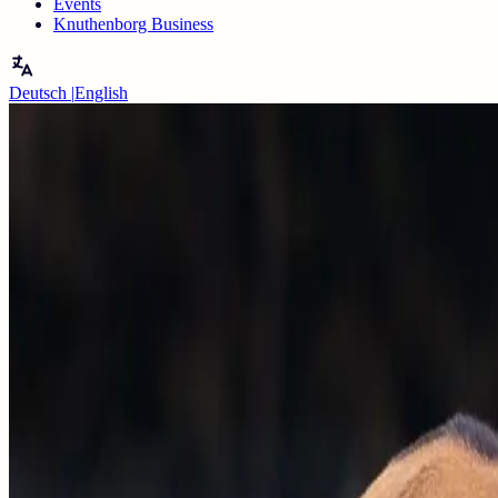
Events
Knuthenborg Business
Deutsch
|
English