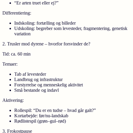
“Er arten truet eller ej?”
Differentiering:
Indskoling: fortælling og billeder
Udskoling: begreber som levesteder, fragmentering, genetisk
variation
2. Trusler mod dyrene – hvorfor forsvinder de?
Tid:
ca. 60 min
Temaer:
Tab af levesteder
Landbrug og infrastruktur
Forstyrrelse og menneskelig aktivitet
Små bestande og indavl
Aktivering:
Rollespil: “Du er en tudse – hvad går galt?”
Kortarbejde: før/nu-landskab
Rødlistespil (grøn–gul–rød)
3. Frokostpause