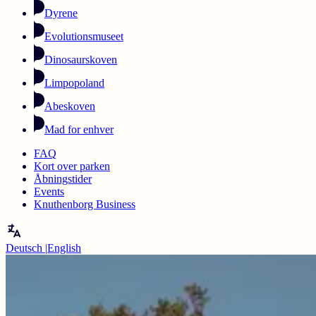
Dyrene
Evolutionsmuseet
Dinosaurskoven
Limpopoland
Abeskoven
Mad for enhver
FAQ
Kort over parken
Åbningstider
Events
Knuthenborg Business
Deutsch
|
English