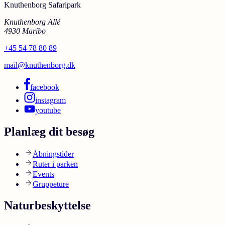
Knuthenborg Safaripark
Knuthenborg Allé
4930 Maribo
+45 54 78 80 89
mail@knuthenborg.dk
facebook
instagram
youtube
Planlæg dit besøg
Åbningstider
Ruter i parken
Events
Gruppeture
Naturbeskyttelse