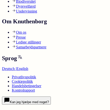
Biodiversitet
Dyrevelfærd
Undervisning
Om Knuthenborg
Om os
Presse
Ledige stillinger
Samarbejdspartnere
Sprog
Deutsch
|
English
Privatlivspolitik
Cookiepolitik
Handelsbetingelser
Kontrolrapport
Kan jeg hjælpe med noget?