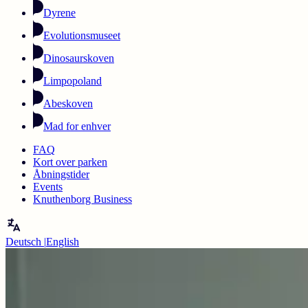
Dyrene
Evolutionsmuseet
Dinosaurskoven
Limpopoland
Abeskoven
Mad for enhver
FAQ
Kort over parken
Åbningstider
Events
Knuthenborg Business
Deutsch
|
English