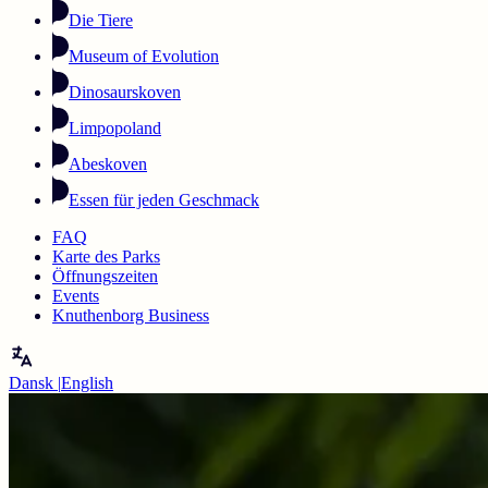
Die Tiere
Museum of Evolution
Dinosaurskoven
Limpopoland
Abeskoven
Essen für jeden Geschmack
FAQ
Karte des Parks
Öffnungszeiten
Events
Knuthenborg Business
Dansk
|
English