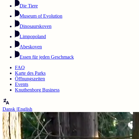
Die Tiere
Museum of Evolution
Dinosaurskoven
Limpopoland
Abeskoven
Essen für jeden Geschmack
FAQ
Karte des Parks
Öffnungszeiten
Events
Knuthenborg Business
Dansk
|
English