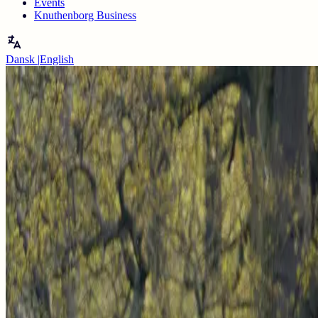
Events
Knuthenborg Business
Dansk
|
English