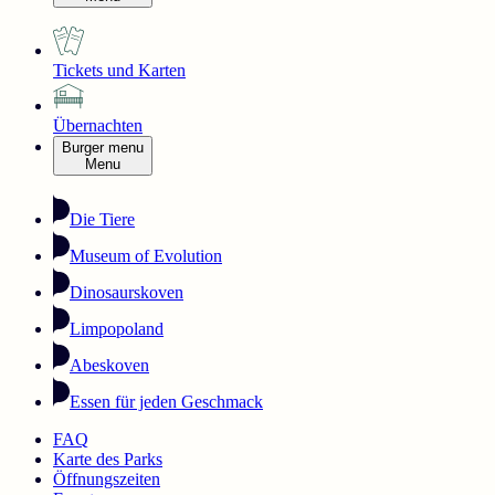
Tickets und Karten
Übernachten
Burger menu
Menu
Die Tiere
Museum of Evolution
Dinosaurskoven
Limpopoland
Abeskoven
Essen für jeden Geschmack
FAQ
Karte des Parks
Öffnungszeiten