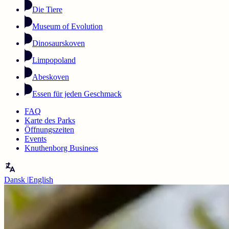
Die Tiere
Museum of Evolution
Dinosaurskoven
Limpopoland
Abeskoven
Essen für jeden Geschmack
FAQ
Karte des Parks
Öffnungszeiten
Events
Knuthenborg Business
Dansk
|
English