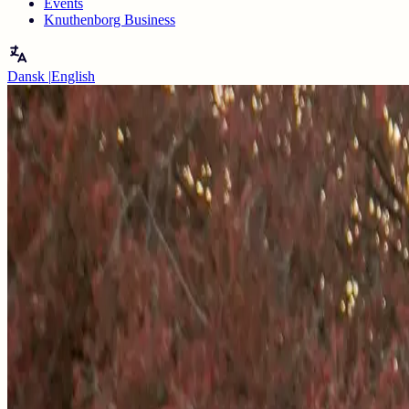
Events
Knuthenborg Business
Dansk
|
English