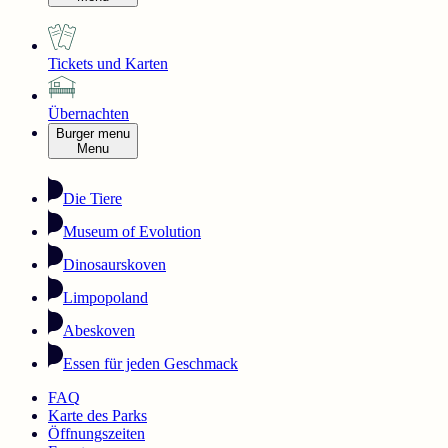
Tickets und Karten
Übernachten
Burger menu
Menu
Die Tiere
Museum of Evolution
Dinosaurskoven
Limpopoland
Abeskoven
Essen für jeden Geschmack
FAQ
Karte des Parks
Öffnungszeiten