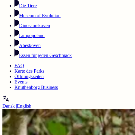
Die Tiere
Museum of Evolution
Dinosaurskoven
Limpopoland
Abeskoven
Essen für jeden Geschmack
FAQ
Karte des Parks
Öffnungszeiten
Events
Knuthenborg Business
Dansk
|
English